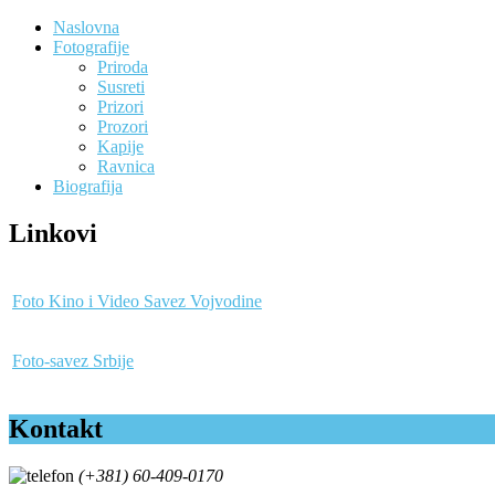
Naslovna
Fotografije
Priroda
Susreti
Prizori
Prozori
Kapije
Ravnica
Biografija
Linkovi
Foto Kino i Video Savez Vojvodine
Foto-savez Srbije
Kontakt
(+381) 60-409-0170