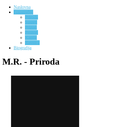
Naslovna
Fotografije
Priroda
Susreti
Prizori
Prozori
Kapije
Ravnica
Biografija
M.R. - Priroda